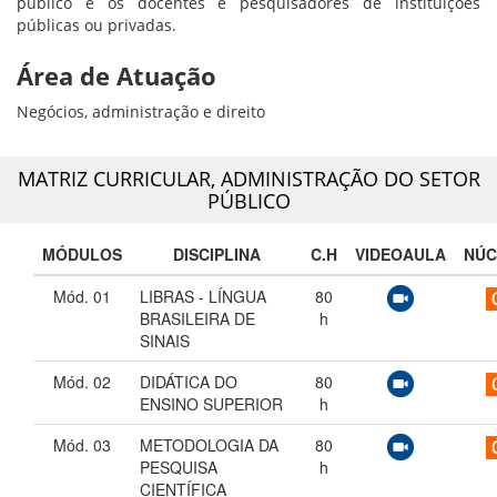
público e os docentes e pesquisadores de instituições
públicas ou privadas.
Área de Atuação
Negócios, administração e direito
MATRIZ CURRICULAR,
ADMINISTRAÇÃO DO SETOR
PÚBLICO
MÓDULOS
DISCIPLINA
C.H
VIDEOAULA
NÚC
Mód. 01
LIBRAS - LÍNGUA
80
BRASILEIRA DE
h
SINAIS
Mód. 02
DIDÁTICA DO
80
ENSINO SUPERIOR
h
Mód. 03
METODOLOGIA DA
80
PESQUISA
h
CIENTÍFICA