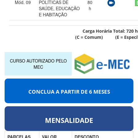
Mód. 09
POLÍTICAS DE
80
SAÚDE, EDUCAÇÃO
h
E HABITAÇÃO
Carga Horária Total:
720
h
(C = Comum) (E = Específ
CURSO AUTORIZADO PELO
MEC
CONCLUA A PARTIR DE
6 MESES
MENSALIDADE
PARCELAS
VALOR
DESCONTO