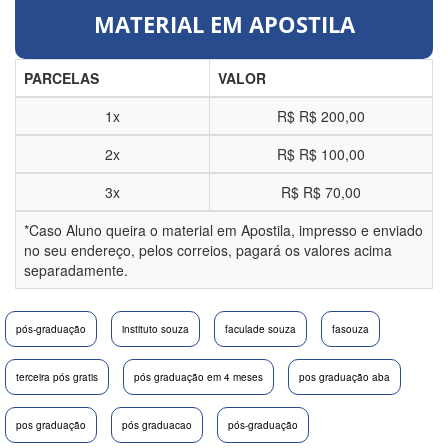
MATERIAL EM APOSTILA
PARCELAS
VALOR
1x
R$
R$ 200,00
2x
R$
R$ 100,00
3x
R$
R$ 70,00
*Caso Aluno queira o material em Apostila, impresso e enviado
no seu endereço, pelos correios, pagará os valores acima
separadamente.
pós-graduação
instituto souza
faculade souza
fasouza
terceira pós gratis
pós graduação em 4 meses
pos graduação aba
pos graduação
pós graduacao
pós-graduação