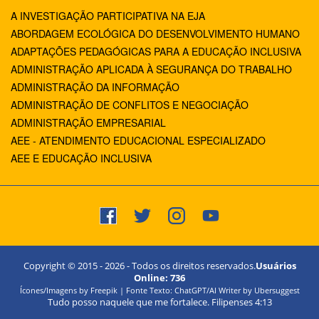
A INVESTIGAÇÃO PARTICIPATIVA NA EJA
ABORDAGEM ECOLÓGICA DO DESENVOLVIMENTO HUMANO
ADAPTAÇÕES PEDAGÓGICAS PARA A EDUCAÇÃO INCLUSIVA
ADMINISTRAÇÃO APLICADA À SEGURANÇA DO TRABALHO
ADMINISTRAÇÃO DA INFORMAÇÃO
ADMINISTRAÇÃO DE CONFLITOS E NEGOCIAÇÃO
ADMINISTRAÇÃO EMPRESARIAL
AEE - ATENDIMENTO EDUCACIONAL ESPECIALIZADO
AEE E EDUCAÇÃO INCLUSIVA
Copyright © 2015 -
2026
- Todos os direitos reservados.
Usuários
Online:
736
Ícones/Imagens by Freepik | Fonte Texto: ChatGPT/AI Writer by Ubersuggest
Tudo posso naquele que me fortalece. Filipenses 4:13