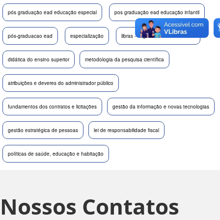
pós graduação ead educação especial
pos graduação ead educação infantil
pós-graduacao ead
especialização
libras - língua brasileira de sinais
didática do ensino superior
metodologia da pesquisa científica
atribuições e deveres do administrador público
fundamentos dos contratos e licitações
gestão da informação e novas tecnologias
gestão estratégica de pessoas
lei de responsabilidade fiscal
políticas de saúde, educação e habitação
Nossos Contatos