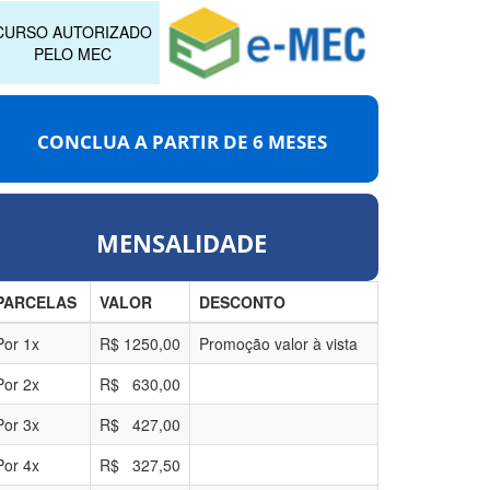
CURSO AUTORIZADO
PELO MEC
CONCLUA A PARTIR DE
6 MESES
MENSALIDADE
PARCELAS
VALOR
DESCONTO
Por
1
x
R$
1250,00
Promoção valor à vista
Por
2
x
R$
630,00
Por
3
x
R$
427,00
Por
4
x
R$
327,50