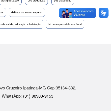
pos graduação
pós graduacao
pós-graduação
nais
didática do ensino superior
cas de saúde, educação e habitação
lei de responsabilidade fiscal
ovo Cruzeiro Ipatinga-MG Cep:35164-332.
 | WhatsApp:
(31) 98908-9153