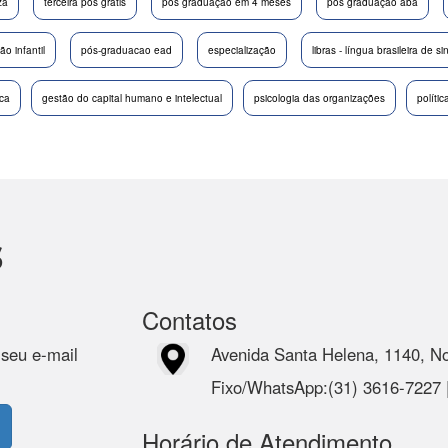
za
terceira pós gratis
pós graduação em 4 meses
pos graduação aba
o infantil
pós-graduacao ead
especialização
libras - língua brasileira de si
ica
gestão do capital humano e intelectual
psicologia das organizações
políti
s
Contatos
 seu e-mail
Avenida Santa Helena, 1140, N
Fixo/WhatsApp:(31) 3616-7227
Horário de Atendimento