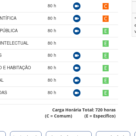
80
h
NTÍFICA
80
h
 PÚBLICA
80
h
 INTELECTUAL
80
h
S
80
h
O E HABITAÇÃO
80
h
AL
80
h
OAS
80
h
Carga Horária Total:
720
horas
(C = Comum) (E = Específico)