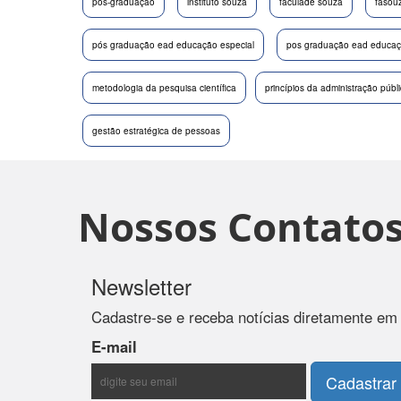
pós-graduação
instituto souza
faculade souza
fasou
pós graduação ead educação especial
pos graduação ead educaçã
metodologia da pesquisa científica
princípios da administração públ
gestão estratégica de pessoas
Nossos Contato
Newsletter
Cadastre-se e receba notícias diretamente em
E-mail