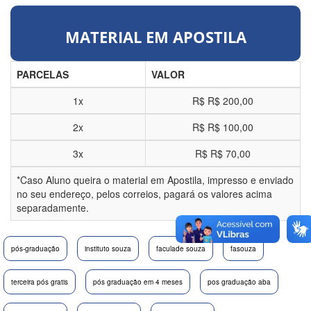
MATERIAL EM APOSTILA
PARCELAS
VALOR
1x
R$
R$ 200,00
2x
R$
R$ 100,00
3x
R$
R$ 70,00
*Caso Aluno queira o material em Apostila, impresso e enviado
no seu endereço, pelos correios, pagará os valores acima
separadamente.
pós-graduação
instituto souza
faculade souza
fasouza
terceira pós gratis
pós graduação em 4 meses
pos graduação aba