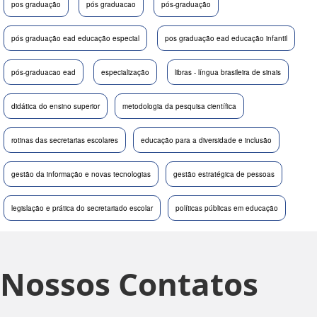
pos graduação
pós graduacao
pós-graduação
pós graduação ead educação especial
pos graduação ead educação infantil
pós-graduacao ead
especialização
libras - língua brasileira de sinais
didática do ensino superior
metodologia da pesquisa científica
rotinas das secretarias escolares
educação para a diversidade e inclusão
gestão da informação e novas tecnologias
gestão estratégica de pessoas
legislação e prática do secretariado escolar
políticas públicas em educação
Nossos Contatos