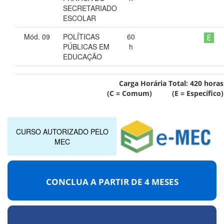
SECRETARIADO
ESCOLAR
Mód. 09
POLÍTICAS
60
PÚBLICAS EM
h
EDUCAÇÃO
Carga Horária Total:
420
horas
(C = Comum) (E = Específico)
CURSO AUTORIZADO PELO
MEC
CONCLUA A PARTIR DE
4 MESES