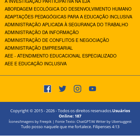
A INVESTIGAÇÃO PARTICIPATIVA NA EJA
ABORDAGEM ECOLÓGICA DO DESENVOLVIMENTO HUMANO
ADAPTAÇÕES PEDAGÓGICAS PARA A EDUCAÇÃO INCLUSIVA
ADMINISTRAÇÃO APLICADA À SEGURANÇA DO TRABALHO
ADMINISTRAÇÃO DA INFORMAÇÃO
ADMINISTRAÇÃO DE CONFLITOS E NEGOCIAÇÃO
ADMINISTRAÇÃO EMPRESARIAL
AEE - ATENDIMENTO EDUCACIONAL ESPECIALIZADO
AEE E EDUCAÇÃO INCLUSIVA
Copyright © 2015 -
2026
- Todos os direitos reservados.
Usuários
Online:
187
Ícones/Imagens by Freepik | Fonte Texto: ChatGPT/AI Writer by Ubersuggest
Tudo posso naquele que me fortalece. Filipenses 4:13