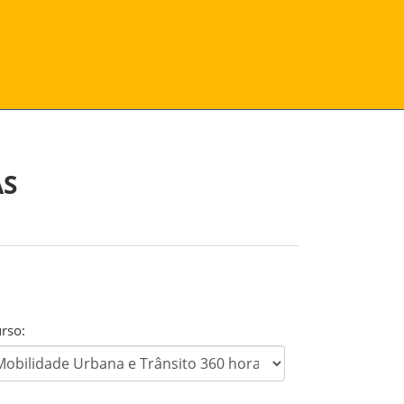
AS
rso: