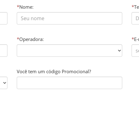
*
Nome:
*
Te
*
Operadora:
*
E-
Você tem um código Promocional?