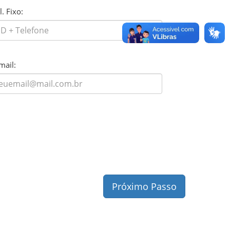
l. Fixo:
mail:
Próximo Passo