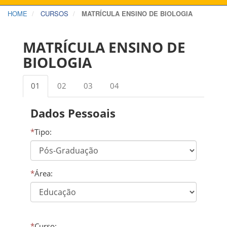
HOME
CURSOS
MATRÍCULA ENSINO DE BIOLOGIA
MATRÍCULA ENSINO DE
BIOLOGIA
01
02
03
04
Dados Pessoais
*
Tipo:
*
Área:
*
Curso: