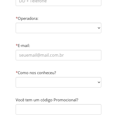
*
Operadora:
*
E-mail:
*
Como nos conheceu?
Você tem um código Promocional?