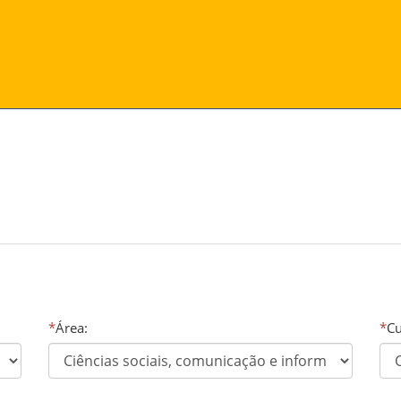
*
Área:
*
Cu